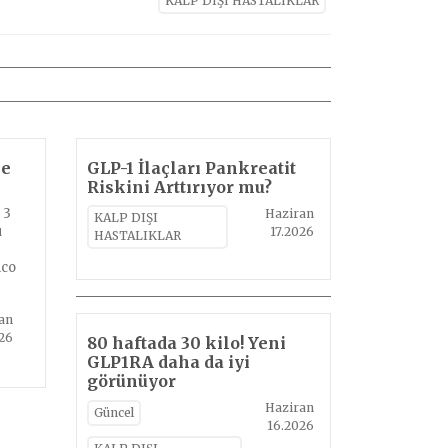
KALP DIŞI HASTALIKLAR
ke
GLP-1 İlaçları Pankreatit
Riskini Arttırıyor mu?
 3
Haziran
KALP DIŞI
u
17.2026
HASTALIKLAR
nco
an
26
80 haftada 30 kilo! Yeni
GLP1RA daha da iyi
görünüyor
Haziran
Güncel
16.2026