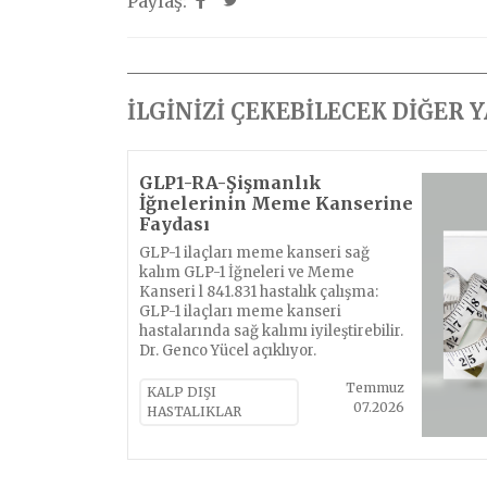
Paylaş:
İLGİNİZİ ÇEKEBİLECEK DİĞER 
GLP1-RA-Şişmanlık
İğnelerinin Meme Kanserine
Faydası
GLP-1 ilaçları meme kanseri sağ
kalım GLP-1 İğneleri ve Meme
Kanseri l 841.831 hastalık çalışma:
GLP-1 ilaçları meme kanseri
hastalarında sağ kalımı iyileştirebilir.
Dr. Genco Yücel açıklıyor.
Temmuz
KALP DIŞI
07.2026
HASTALIKLAR