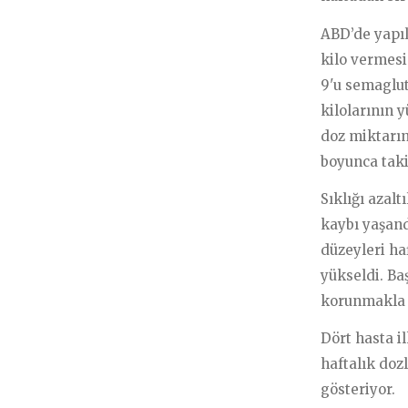
Sağlıklı Yaşama/Yaşlanma
ABD’de yapıl
Gelecek/ Yapay Zeka
kilo vermesi 
9'u semaglut
Kalbinize Şifa
kilolarının 
doz miktarın
boyunca taki
Sıklığı azalt
kaybı yaşand
düzeyleri haf
yükseldi. Ba
korunmakla k
Dört hasta i
haftalık doz
gösteriyor.