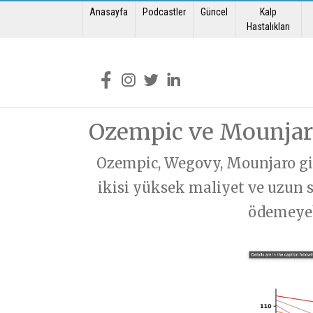
Anasayfa
Podcastler
Güncel
Kalp
Mua
Soru Sor
Hastalıkları
Muayene olmak
Soru Sor formunu doldurarak sorununuzu
Muayene Formunu doldura
Ozempic ve Mounjaro
Ozempic, Wegovy, Mounjaro gib
ikisi yüksek maliyet ve uzun s
ödemeyebi