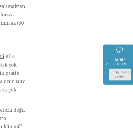
azaltmaktan
alnızca
sının az (30
ri
Kilo
SORU
SORUN
rtık çok
Soru/Cevap
ük pratik
Formu
a uzun süre,
pek çok
terli değil.
ato
mümkün mü?