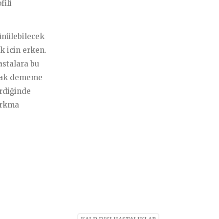
ili
ünülebilecek
k icin erken.
astalara bu
acak dememe
rdiğinde
orkma