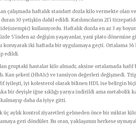
an çalışmada haftalık standart dozla kilo vermekte olan v
duran 30 yetişkin dahil edildi. Katılımcıların 21'i tirzepati
ide(ozempic) kullanıyordu. Haftalık dozda en az 3 ay boyu
yüzde 5'inden az değişim yaşayanlar, yani plato dönemine gi
ı koruyarak iki haftada bir uygulamaya geçti. Ortalama 36 
p edildi.
ılan gruptaki hastalar kilo almadı; aksine ortalamada hafif b
ı. Kan şekeri (HbA1c) ve tansiyon değerleri değişmedi. Trig
if iyileşti, iyi kolesterol olarak bilinen HDL ise belirgin bi
şka bir deyişle iğne sıklığı yarıya indirildi ama metabolik 
almayıp daha da iyiye gitti.
lk üç aylık kontrol ziyaretleri gelmeden önce bir miktar kil
lamaya geri döndüler. Bu oran, yaklaşımın herkese uymaya