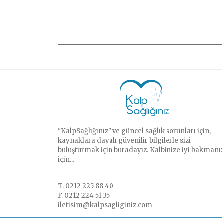
"KalpSağlığınız" ve güncel sağlık sorunları için,
kaynaklara dayalı güvenilir bilgilerle sizi
buluşturmak için buradayız. Kalbinize iyi bakmanı
için...
T. 0212 225 88 40
F. 0212 224 51 35
iletisim@kalpsagliginiz.com