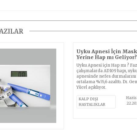
YAZILAR
Uyku Apnesi İçin Mas
Yerine Hap mı Geliyor?
Uyku Apnesi için Hap mı ? Faz
çalışmalarda AD109 hapı, uyk
apnesinde nefes durmalarını
ortalama %55,6 azalttı. Dr. Ge
Yücel açıklıyor.
Hazir
KALP DIŞI
22.20
HASTALIKLAR