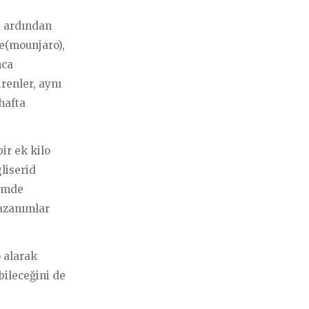
e ardından
de(mounjaro),
Muayene
nca
renler, aynı
hafta
ir ek kilo
liserid
çimde
kazanımlar
o alarak
bileceğini de