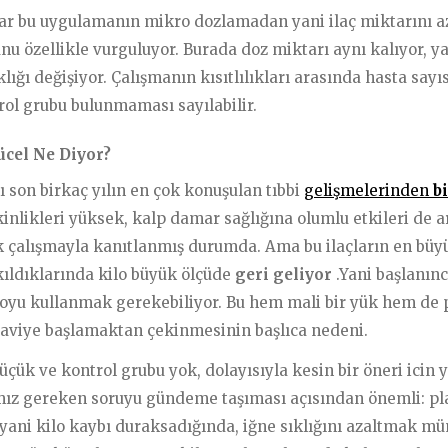
lar bu uygulamanın mikro dozlamadan yani ilaç miktarını 
unu özellikle vurguluyor. Burada doz miktarı aynı kalıyor, y
ığı değişiyor. Çalışmanın kısıtlılıkları arasında hasta sayı
trol grubu bulunmaması sayılabilir.
ücel Ne Diyor?
rı son birkaç yılın en çok konuşulan tıbbi
gelişmelerinden
bi
inlikleri yüksek, kalp damar sağlığına olumlu etkileri de a
 çalışmayla kanıtlanmış durumda. Ama bu ilaçların en büy
kıldıklarında kilo büyük ölçüde
geri geliyor
.Yani başlanınc
oyu kullanmak gerekebiliyor. Bu hem mali bir yük hem de 
aviye başlamaktan çekinmesinin başlıca nedeni.
çük ve kontrol grubu yok, dolayısıyla kesin bir öneri icin ye
z gereken soruyu gündeme taşıması açısından önemli: pl
yani kilo kaybı duraksadığında, iğne sıklığını azaltmak 