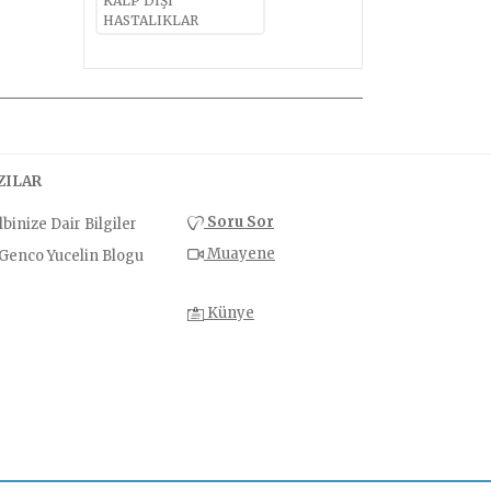
KALP DIŞI
HASTALIKLAR
ZILAR
Soru Sor
binize Dair Bilgiler
Muayene
.Genco Yucelin Blogu
Künye