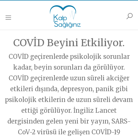
Anasayfa
Podcastler
Muayene
Soru Sor
Güncel
COVİD Beyini Etkiliyor.
Soru Sor formunu doldurarak sorununuzu sorun,
Muayene olmak istiyorsanız,
Muayene Formunu doldurarak bize ulaşabilirsiniz.
biz yanıtlayalım…
Kalp Hastalıkları
COVİD geçirenlerde psikolojik sorunlar
Kalp Dışı Hastalıklar
HABERLER
kadar, beyin sorunları da görülüyor.
İsim Soyisim
İsim Soyisim
Popüler Bilim/Araştırma/Haberler
Gelecek/ Yapay Zeka
COVİD geçirenlerde uzun süreli akciğer
Kalp Hastalıkları
etkileri dışında, depresyon, panik gibi
Soru-Cevap
Popüler Bilim/Araştırma/Haberler
E-Posta
E-Posta
Sağlıklı Yaşama/Yaşlanma
psikolojik etkilerin de uzun süreli devam
Gelecek/ Yapay Zeka
Sağlıklı Yaşama/ Yaşlanma
ettiği görülüyor. İngiliz Lancet
Kalbinize Şifa
Kalbinize Dair
Telefon
Telefon
dergisinden gelen yeni bir yayın, SARS-
PODCASTLER
CoV-2 virüsü ile gelişen COVİD-19
Genel
Soru - Cevap