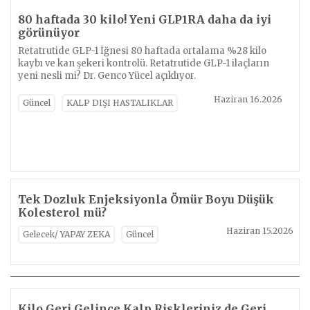
80 haftada 30 kilo! Yeni GLP1RA daha da iyi
görünüyor
Retatrutide GLP-1 İğnesi 80 haftada ortalama %28 kilo
kaybı ve kan şekeri kontrolü. Retatrutide GLP-1 ilaçların
yeni nesli mi? Dr. Genco Yücel açıklıyor.
Haziran 16.2026
Güncel
KALP DIŞI HASTALIKLAR
Tek Dozluk Enjeksiyonla Ömür Boyu Düşük
Kolesterol mü?
Haziran 15.2026
Gelecek/ YAPAY ZEKA
Güncel
Kilo Geri Gelince Kalp Riskleriniz de Geri