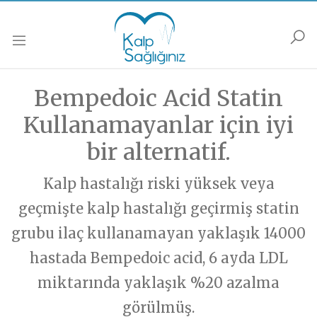
Anasayfa
Podcastler
Muayene
Soru Sor
Güncel
Bempedoic Acid Statin
Soru Sor formunu doldurarak sorununuzu sorun,
Muayene olmak istiyorsanız,
Muayene Formunu doldurarak bize ulaşabilirsiniz.
biz yanıtlayalım…
Kalp Hastalıkları
Kullanamayanlar için iyi
Kalp Dışı Hastalıklar
bir alternatif.
HABERLER
İsim Soyisim
İsim Soyisim
Popüler Bilim/Araştırma/Haberler
Gelecek/ Yapay Zeka
Kalp hastalığı riski yüksek veya
Kalp Hastalıkları
Soru-Cevap
geçmişte kalp hastalığı geçirmiş statin
Popüler Bilim/Araştırma/Haberler
E-Posta
E-Posta
Sağlıklı Yaşama/Yaşlanma
grubu ilaç kullanamayan yaklaşık 14000
Gelecek/ Yapay Zeka
Sağlıklı Yaşama/ Yaşlanma
Kalbinize Şifa
hastada Bempedoic acid, 6 ayda LDL
Kalbinize Dair
Telefon
Telefon
miktarında yaklaşık %20 azalma
PODCASTLER
Genel
Soru - Cevap
görülmüş.