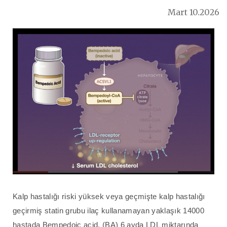
Sorularınıza Cevaplar
Konu
Muayene Tipi
Mart 10.2026
İletişim
YAZILAR
Kalbinize Dair Bilgiler
Dr.Genco Yucelin Blogu
Sorunuz
Muayene Nedeni
İLETİŞİM
T. 0212 225 88 40
Açıklama
F. 0212 224 51 35
iletisim@kalpsagliginiz.com
Soru Sor
GÖNDER
Muayene
GÖNDER
Kalp hastalığı riski yüksek veya geçmişte kalp hastalığı
geçirmiş statin grubu ilaç kullanamayan yaklaşık 14000
hastada Bempedoic acid, (BA) 6 ayda LDL miktarında