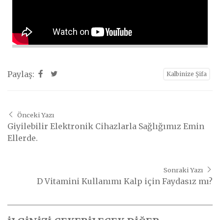
Sorularınıza Cevaplar
Konu
Muayene Tipi
İletişim
YAZILAR
Kalbinize Dair Bilgiler
Dr.Genco Yucelin Blogu
Sorunuz
Muayene Nedeni
İLETİŞİM
Paylaş:
Kalbinize Şifa
T. 0212 225 88 40
Açıklama
F. 0212 224 51 35
iletisim@kalpsagliginiz.com
Önceki Yazı
Giyilebilir Elektronik Cihazlarla Sağlığımız Emin
Soru Sor
Ellerde.
GÖNDER
Muayene
Sonraki Yazı
D Vitamini Kullanımı Kalp için Faydasız mı?
GÖNDER