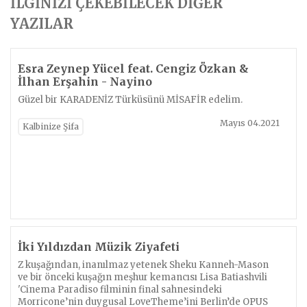
İLGİNİZİ ÇEKEBİLECEK DİĞER
YAZILAR
Esra Zeynep Yücel feat. Cengiz Özkan &
İlhan Erşahin - Nayino
Güzel bir KARADENİZ Türküsünü MİSAFİR edelim.
Mayıs 04.2021
Kalbinize Şifa
İki Yıldızdan Müzik Ziyafeti
Z kuşağından, inanılmaz yetenek Sheku Kanneh-Mason
ve bir önceki kuşağın meşhur kemancısı Lisa Batiashvili
'Cinema Paradiso filminin final sahnesindeki
Morricone’nin duygusal LoveTheme’ini Berlin’de OPUS