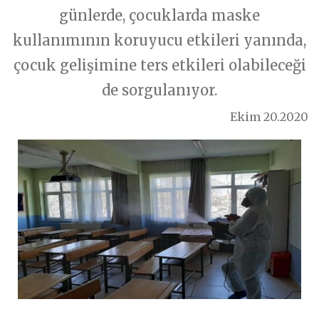
Sorularınıza Cevaplar
günlerde, çocuklarda maske
Konu
Muayene Tipi
İletişim
YAZILAR
kullanımının koruyucu etkileri yanında,
Kalbinize Dair Bilgiler
çocuk gelişimine ters etkileri olabileceği
Dr.Genco Yucelin Blogu
Sorunuz
Muayene Nedeni
de sorgulanıyor.
İLETİŞİM
T. 0212 225 88 40
Ekim 20.2020
Açıklama
F. 0212 224 51 35
iletisim@kalpsagliginiz.com
Soru Sor
GÖNDER
Muayene
GÖNDER