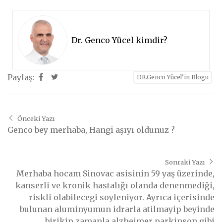
Dr. Genco Yücel kimdir?
Paylaş:
DR.Genco Yücel'in Blogu
Önceki Yazı
Genco bey merhaba, Hangi aşıyı oldunuz ?
Sonraki Yazı
Merhaba hocam Sinovac asisinin 59 yaş üzerinde,
kanserli ve kronik hastalığı olanda denenmediği,
riskli olabilecegi soyleniyor. Ayrıca içerisinde
bulunan aluminyumun idrarla atilmayip beyinde
birikip zamanla alzheimer parkinson gibi