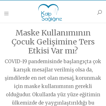
Anasayfa
Podcastler
Muayene
Soru Sor
Güncel
Maske Kullanımının
Soru Sor formunu doldurarak sorununuzu sorun,
Muayene olmak istiyorsanız,
Muayene Formunu doldurarak bize ulaşabilirsiniz.
biz yanıtlayalım…
Kalp Hastalıkları
Çocuk Gelişimine Ters
Kalp Dışı Hastalıklar
Etkisi Var mı?
HABERLER
İsim Soyisim
İsim Soyisim
Popüler Bilim/Araştırma/Haberler
Gelecek/ Yapay Zeka
COVID-19 pandemisinde başlangıçta çok
Kalp Hastalıkları
Soru-Cevap
karışık mesajlar verilmiş olsa da,
Popüler Bilim/Araştırma/Haberler
E-Posta
E-Posta
Sağlıklı Yaşama/Yaşlanma
şimdilerde en net olan mesaj, korunmak
Gelecek/ Yapay Zeka
Sağlıklı Yaşama/ Yaşlanma
Kalbinize Şifa
için maske kullanımının gerekli
Kalbinize Dair
Telefon
Telefon
olduğudur. Okullarda yüz yüze eğitimin
PODCASTLER
Genel
Soru - Cevap
ülkemizde de yaygınlaştırıldığı bu