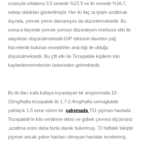
sırasıyla ortalama 3.5 senede %22.9 ve iki senede %16.7,
sebep oldukları gösterilmiştir. Her iki ilaç ta iştahı azaltmak
dışında, yemek yeme davranışını da düzenlemektedir. Bu
sonuca beyinde yemek yemeyi düzenleyen merkeze etki ile
ulaştıkları düşünülmektedir.GIP etkisinin ilaveten yağ
hücrelerde bulunan reseptörler aracılığı ile olduğu
düşünülmektedir. Bu çift etki ile Tirzepatide kişilerin kilo
kaybedememelerinin üstesinden gelmektedir.
Bu iki ilacı kafa kafaya kıyaslayan bir araştırmada 10-
15mg/hafta tirzepatide ile 1.7-2.4mg/hafta semaglutide
yaklaşık 1.5 sene süren bir
çalışmada
751 şişman hastada
Tirzepatide’in kilo verdirme etkisi ve göbek çevresi ölçümünü
,azaltma oranı daha fazla olarak bulunmuş. 72 haftalık takipte
şişman ancak şeker hastası olmayan hastalar incelenmiş.