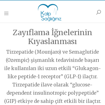
Anasayfa
Podcastler
Muayene
Soru Sor
Güncel
Zayıflama İğnelerinin
Soru Sor formunu doldurarak sorununuzu sorun,
Muayene olmak istiyorsanız,
Muayene Formunu doldurarak bize ulaşabilirsiniz.
biz yanıtlayalım…
Kalp Hastalıkları
Kıyaslanması
Kalp Dışı Hastalıklar
HABERLER
Tirzepatide (Mounjaro) ve Semaglutide
İsim Soyisim
İsim Soyisim
Popüler Bilim/Araştırma/Haberler
Gelecek/ Yapay Zeka
(Ozempic) şişmanlık tedavisinde başarı
Kalp Hastalıkları
Soru-Cevap
ile kullanılan iki uzun etkili “Glukagon-
Popüler Bilim/Araştırma/Haberler
E-Posta
E-Posta
Sağlıklı Yaşama/Yaşlanma
like peptide-1 receptor” (GLP-1) ilaçtır.
Gelecek/ Yapay Zeka
Sağlıklı Yaşama/ Yaşlanma
Tirzepatide ilave olarak “glucose-
Kalbinize Şifa
Kalbinize Dair
Telefon
Telefon
dependent insulinotropic polypeptide”
PODCASTLER
Genel
(GIP) etkiye de sahip çift etkili bir ilaçtır.
Soru - Cevap