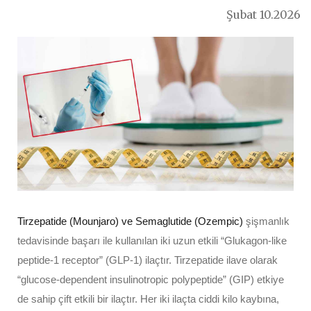
Sorularınıza Cevaplar
Şubat 10.2026
Konu
Muayene Tipi
İletişim
YAZILAR
Kalbinize Dair Bilgiler
Dr.Genco Yucelin Blogu
Sorunuz
Muayene Nedeni
İLETİŞİM
T. 0212 225 88 40
Açıklama
F. 0212 224 51 35
iletisim@kalpsagliginiz.com
Soru Sor
GÖNDER
Tirzepatide (Mounjaro) ve Semaglutide (Ozempic)
şişmanlık
Muayene
tedavisinde başarı ile kullanılan iki uzun etkili “Glukagon-like
GÖNDER
peptide-1 receptor” (GLP-1) ilaçtır. Tirzepatide ilave olarak
“glucose-dependent insulinotropic polypeptide” (GIP) etkiye
de sahip çift etkili bir ilaçtır. Her iki ilaçta ciddi kilo kaybına,