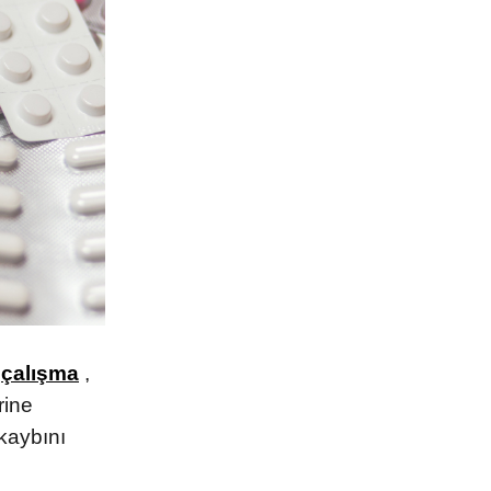
İLETİŞİM
ı
çalışma
,
T. 0212 225 88 40
rine
 kaybını
F. 0212 224 51 35