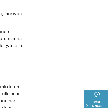
n, tansiyon
rinde
durumlarına
di yan etki
nemli durum
 etkilerini
unu nasıl
SORU
SORUN
ak daha