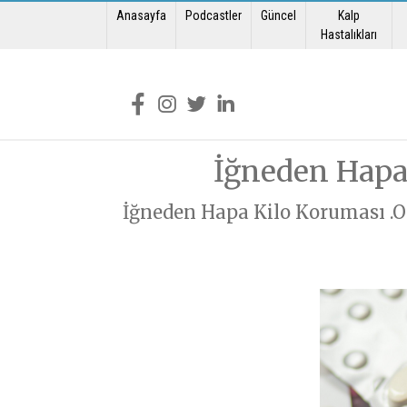
Anasayfa
Podcastler
Güncel
Kalp
Mua
Soru Sor
Hastalıkları
Muayene olmak
Soru Sor formunu doldurarak sorununuzu
Muayene Formunu doldura
İğneden Hapa 
İğneden Hapa Kilo Koruması .Or