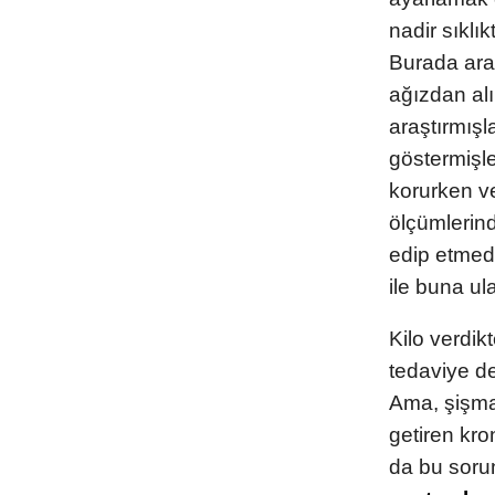
nadir sıklı
Burada ara
ağızdan al
araştırmışl
göstermişle
korurken ve
ölçümlerind
edip etmedi
ile buna u
Kilo verdik
tedaviye d
Ama, şişman
getiren kro
da bu sorun