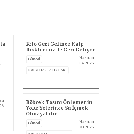
la
Kilo Geri Gelince Kalp
Riskleriniz de Geri Geliyor
Haziran
Güncel
a
04.2026
KALP HASTALIKLARI
-
l
an
Böbrek Taşını Önlemenin
026
Yolu: Yeterince Su İçmek
Olmayabilir.
Haziran
Güncel
03.2026
KALP DIŞI