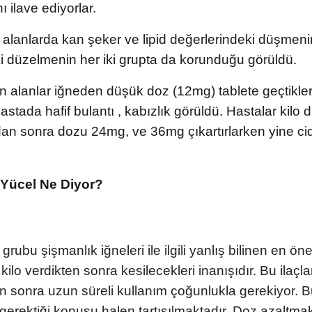
ı ilave ediyorlar.
 alanlarda kan şeker ve lipid değerlerindeki düşmeni
i düzelmenin her iki grupta da korunduğu görüldü.
n alanlar iğneden düşük doz (12mg) tablete geçtikle
stada hafif bulantı , kabızlık görüldü. Hastalar kilo 
an sonra dozu 24mg, ve 36mg çıkartırlarken yine cid
 Yücel Ne Diyor?
ubu şişmanlık iğneleri ile ilgili yanlış bilinen en ö
 kilo verdikten sonra kesilecekleri inanışıdır. Bu ilaçlar
n sonra uzun süreli kullanım çoğunlukla gerekiyor. B
gerektiği konusu halen tartışılmaktadır. Doz azaltm