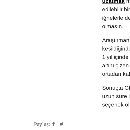
uzatmak
m
edilebilir 
iğnelerle 
olmasın.
Araştırmanı
kesildiğind
1 yıl içinde
altını çize
ortadan kal
Sonuçta GL
uzun süre i
seçenek ola
Paylaş: