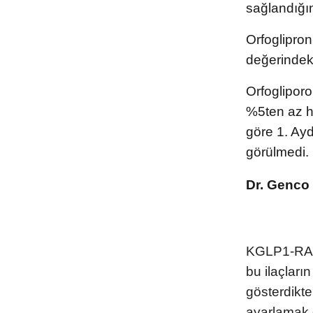
sağlandığın
Orfoglipron
değerindek
Orfogliporo
%5ten az ha
göre 1. Ayd
görülmedi.
Dr. Genco
KGLP1-RA gr
bu ilaçların
gösterdikte
ayarlamak 