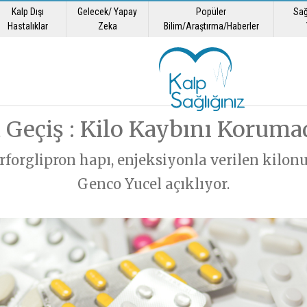
Kalp Dışı
Gelecek/ Yapay
Popüler
Sağ
yene
Sorunuz
Hastalıklar
Zeka
Bilim/Araştırma/Haberler
 istiyorsanız,
Açıklama
 sorun, biz yanıtlayalım…
rak bize ulaşabilirsiniz.
Geçiş : Kilo Kaybını Korumad
GÖNDER
forglipron hapı, enjeksiyonla verilen kilonu
GÖNDER
Genco Yucel açıklıyor.