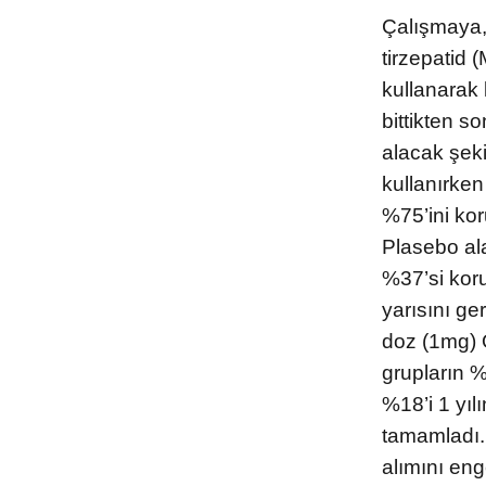
Çalışmaya
Soru-Cevap
tirzepatid
Sağlıklı Yaşama/Yaşlanma
kullanarak 
bittikten s
Gelecek/ Yapay Zeka
alacak şeki
Kalbinize Şifa
kullanırken
%75’ini ko
Plasebo ala
%37’si koru
yarısını ge
doz (1mg) O
grupların 
%18’i 1 yı
tamamladı. 
alımını en