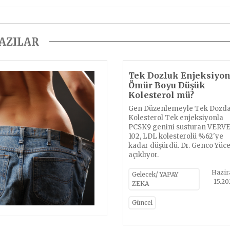
YAZILAR
Tek Dozluk Enjeksiyon
Ömür Boyu Düşük
Kolesterol mü?
Gen Düzenlemeyle Tek Dozd
Kolesterol Tek enjeksiyonla
PCSK9 genini susturan VERVE
102, LDL kolesterolü %62'ye
kadar düşürdü. Dr. Genco Yüce
açıklıyor.
Hazir
Gelecek/ YAPAY
15.2
ZEKA
Güncel