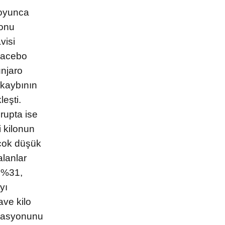
iletisim@kalpsagliginiz.com
oyunca
yonu
Soru Sor
visi
placebo
unjaro
Muayene
o kaybının
eşti.
rupta ise
i kilonun
 çok düşük
alanlar
n %31,
yı
ave kilo
ivasyonunu