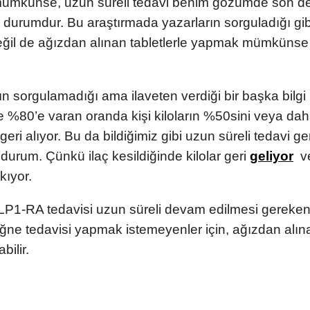
ümkünse, uzun süreli tedavi benim gözümde son de
bir durumdur. Bu araştırmada yazarların sorguladığı gi
değil de ağızdan alınan tabletlerle yapmak mümküns
n sorgulamadığı ama ilaveten verdiği bir başka bilgi i
e %80’e varan oranda kişi kiloların %50sini veya dah
 geri alıyor. Bu da bildiğimiz gibi uzun süreli tedavi ger
n durum. Çünkü ilaç kesildiğinde kilolar geri
geliyor
ve
kıyor.
P1-RA tedavisi uzun süreli devam edilmesi gereken b
ğne tedavisi yapmak istemeyenler için, ağızdan alına
bilir.