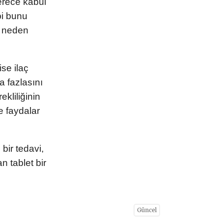
rece kabul
bi bunu
e neden
se ilaç
a fazlasını
ekliliğinin
 faydalar
ir tedavi,
n tablet bir
Güncel