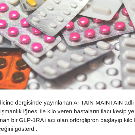
CASTLER
YAZILAR
icine dergisinde yayınlanan ATTAIN-MAINTAIN adl
l
Kalbinize Dair Bilgiler
manlık iğnesi ile kilo veren hastaların ilacı kesip ye
nan bir GLP-1RA ilacı olan orforglipron başlayıp kilo
arınıza Cevaplar
Dr.Genco Yucelin Blogu
eğini gösterdi.