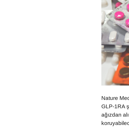
HABERLER
POD
Nature Med
Popüler
Gene
GLP-1RA şiş
Bilim/Araştırma/Haberler
ağızdan alı
Sorul
koruyabilec
Kalp Hastalıkları