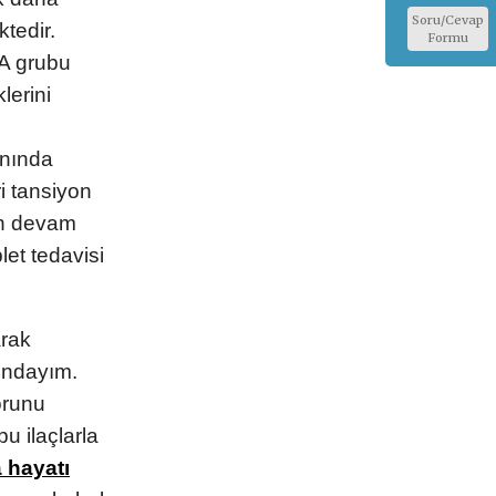
Soru/Cevap
tedir.
Formu
RA grubu
lerini
anında
i tansiyon
nın devam
et tedavisi
arak
ındayım.
orunu
u ilaçlarla
a hayatı