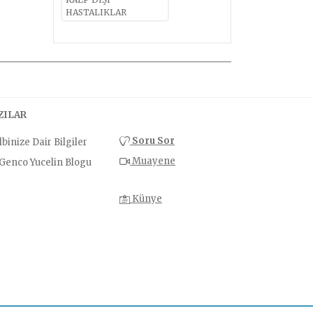
HASTALIKLAR
ZILAR
Soru Sor
binize Dair Bilgiler
Muayene
.Genco Yucelin Blogu
Künye