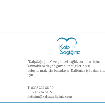
"KalpSağlığınız" ve güncel sağlık sorunları için,
kaynaklara dayalı güvenilir bilgilerle sizi
buluşturmak için buradayız. Kalbinize iyi bakmanı
için...
T. 0212 225 88 40
F. 0212 224 51 35
iletisim@kalpsagliginiz.com