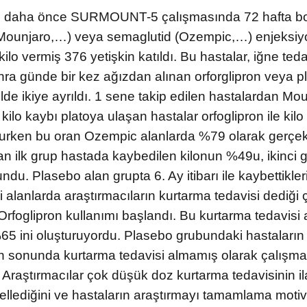
, daha önce SURMOUNT-5 çalışmasında 72 hafta b
 (Mounjaro,…) veya semaglutid (Ozempic,…) enjeksi
kilo vermiş 376 yetişkin katıldı. Bu hastalar, iğne teda
onra günde bir kez ağızdan alınan orforglipron veya 
lde ikiye ayrıldı. 1 sene takip edilen hastalardan Mo
 kilo kaybı platoya ulaşan hastalar orfoglipron ile kil
rurken bu oran Ozempic alanlarda %79 olarak gerçekl
n ilk grup hastada kaybedilen kilonun %49u, ikinci g
ndu. Plasebo alan grupta 6. Ay itibarı ile kaybettikler
ri alanlarda araştırmacıların kurtarma tedavisi dediği
rfoglipron kullanımı başlandı. Bu kurtarma tedavisi 
%65 ini oluşturuyordu. Plasebo grubundaki hastaları
lın sonunda kurtarma tedavisi almamış olarak çalışma
Araştırmacılar çok düşük doz kurtarma tedavisinin il
gellediğini ve hastaların araştırmayı tamamlama mot