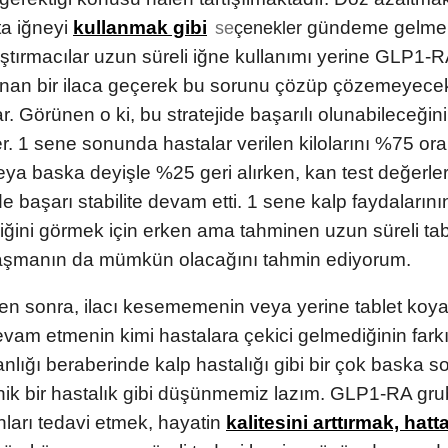
kta iğneyi
kullanmak gibi
gündeme gelmek
se
çenekler
ştırmacılar uzun süreli iğne kullanımı yerine GLP1-
ınan bir ilaca geçerek bu sorunu çözüp çözemeyecek
ar. Görünen o ki, bu stratejide başarılı olunabileceğini
r. 1 sene sonunda hastalar verilen kilolarını %75 or
ya baska deyişle %25 geri alırken, kan test değerler
e başarı stabilite devam etti. 1 sene kalp faydaları
ğini görmek için erken ama tahminen uzun süreli tabl
laşmanın da mümkün olacağını tahmin ediyorum.
ten sonra, ilacı kesememenin veya yerine tablet koy
evam etmenin kimi hastalara çekici gelmediğinin fark
lığı beraberinde kalp hastalığı gibi bir çok baska s
nik bir hastalık gibi düşünmemiz lazım. GLP1-RA grub
ları tedavi etmek, hayatin
kalitesini arttırmak, hatt