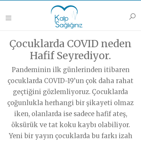
Anasayfa
Podcastler
Muayene
Soru Sor
Güncel
Çocuklarda COVID neden
Soru Sor formunu doldurarak sorununuzu sorun,
Muayene olmak istiyorsanız,
Muayene Formunu doldurarak bize ulaşabilirsiniz.
biz yanıtlayalım…
Kalp Hastalıkları
Hafif Seyrediyor.
Kalp Dışı Hastalıklar
HABERLER
Pandeminin ilk günlerinden itibaren
İsim Soyisim
İsim Soyisim
Popüler Bilim/Araştırma/Haberler
Gelecek/ Yapay Zeka
çocuklarda COVID-19’un çok daha rahat
Kalp Hastalıkları
Soru-Cevap
geçtiğini gözlemliyoruz. Çocuklarda
Popüler Bilim/Araştırma/Haberler
E-Posta
E-Posta
Sağlıklı Yaşama/Yaşlanma
çoğunlukla herhangi bir şikayeti olmaz
Gelecek/ Yapay Zeka
Sağlıklı Yaşama/ Yaşlanma
iken, olanlarda ise sadece hafif ateş,
Kalbinize Şifa
Kalbinize Dair
Telefon
Telefon
öksürük ve tat koku kaybı olabiliyor.
PODCASTLER
Genel
Yeni bir yayın çocuklarda bu farkı izah
Soru - Cevap