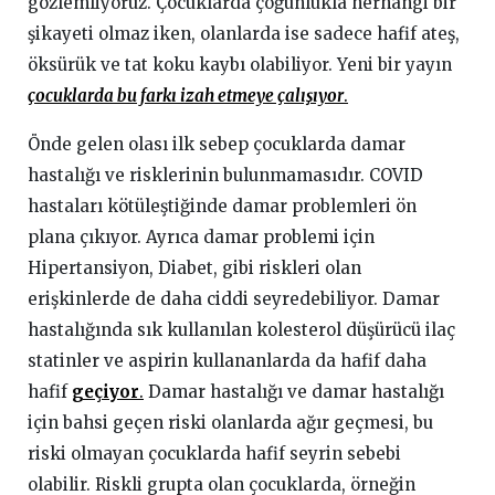
gözlemliyoruz. Çocuklarda çoğunlukla herhangi bir
şikayeti olmaz iken, olanlarda ise sadece hafif ateş,
öksürük ve tat koku kaybı olabiliyor. Yeni bir yayın
çocuklarda bu farkı izah etmeye çalışıyor
.
Önde gelen olası ilk sebep çocuklarda damar
hastalığı ve risklerinin bulunmamasıdır. COVID
hastaları kötüleştiğinde damar problemleri ön
plana çıkıyor. Ayrıca damar problemi için
Hipertansiyon, Diabet, gibi riskleri olan
erişkinlerde de daha ciddi seyredebiliyor. Damar
hastalığında sık kullanılan kolesterol düşürücü ilaç
statinler ve aspirin kullananlarda da hafif daha
hafif
geçiyor
.
Damar hastalığı ve damar hastalığı
için bahsi geçen riski olanlarda ağır geçmesi, bu
riski olmayan çocuklarda hafif seyrin sebebi
olabilir. Riskli grupta olan çocuklarda, örneğin