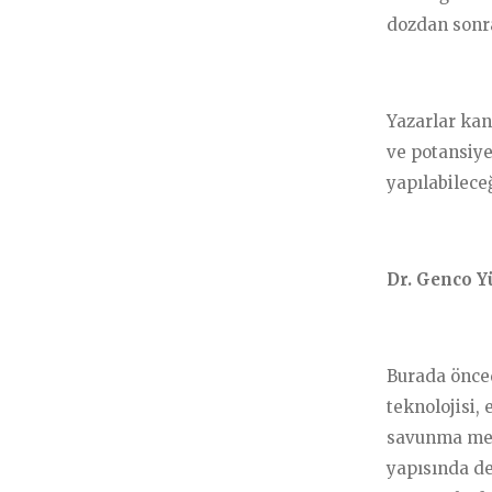
Gelecek/ Yapay Zeka
dozdan sonra
Kalbinize Şifa
Yazarlar kan
ve potansiye
yapılabileceğ
Dr. Genco Y
Burada önce
teknolojisi, 
savunma meka
yapısında de