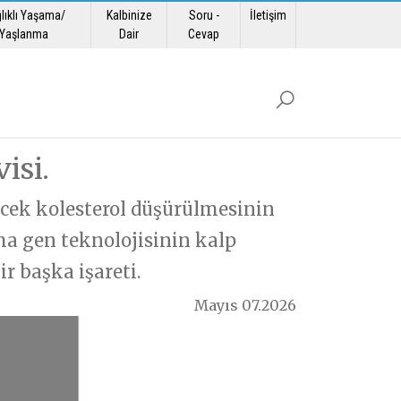
lıklı Yaşama/
Kalbinize
Soru -
İletişim
Yaşlanma
Dair
Cevap
isi.
ecek kolesterol düşürülmesinin
ma gen teknolojisinin kalp
r başka işareti.
Mayıs 07.2026