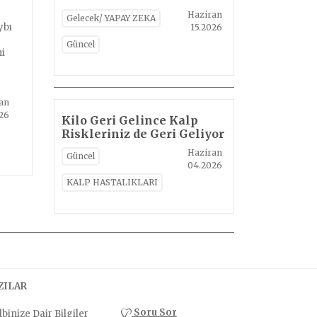
Haziran
Gelecek/ YAPAY ZEKA
ybı
15.2026
Güncel
ni
an
26
Kilo Geri Gelince Kalp
Riskleriniz de Geri Geliyor
Haziran
Güncel
04.2026
KALP HASTALIKLARI
ZILAR
Soru Sor
binize Dair Bilgiler