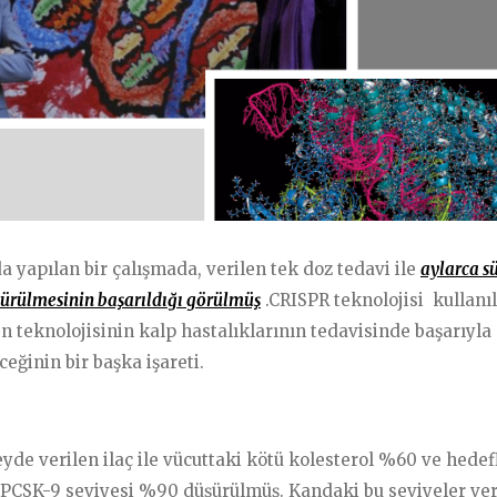
CASTLER
YAZILAR
yapılan bir çalışmada, verilen tek doz tedavi ile
aylarca s
l
Kalbinize Dair Bilgiler
şürülmesinin başarıldığı görülmüş
.CRISPR teknolojisi kullanı
n teknolojisinin kalp hastalıklarının tedavisinde başarıyla
arınıza Cevaplar
Dr.Genco Yucelin Blogu
ceğinin bir başka işareti.
yde verilen ilaç ile vücuttaki kötü kolesterol %60 ve hede
PCSK-9 seviyesi %90 düşürülmüş. Kandaki bu seviyeler ver