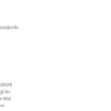
Muayene
raciğerde,
RISPR
ği bir
de RNA
 ve