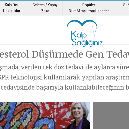
Kalp Dışı
Gelecek/ Yapay
Popüler
Sağ
yene
Sorunuz
Hastalıklar
Zeka
Bilim/Araştırma/Haberler
 istiyorsanız,
Açıklama
 sorun, biz yanıtlayalım…
rak bize ulaşabilirsiniz.
esterol Düşürmede Gen Tedav
GÖNDER
mada, verilen tek doz tedavi ile aylarca sür
GÖNDER
SPR teknolojisi kullanılarak yapılan araştır
 tedavisinde başarıyla kullanılabileceğinin bi