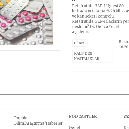
Retatrutide GLP-1 İğnesi 80
haftada ortalama %28 kilo ka
ve kan şekeri kontrolü.
Retatrutide GLP-1 ilaçların ye
nesli mi? Dr. Genco Yücel
açıklıyor.
Hazir
Güncel
16.20
KALP DIŞI
HASTALIKLAR
PODCASTLER
YA
Popüler
Bilim/Araştırma/Haberler
Genel
Kal