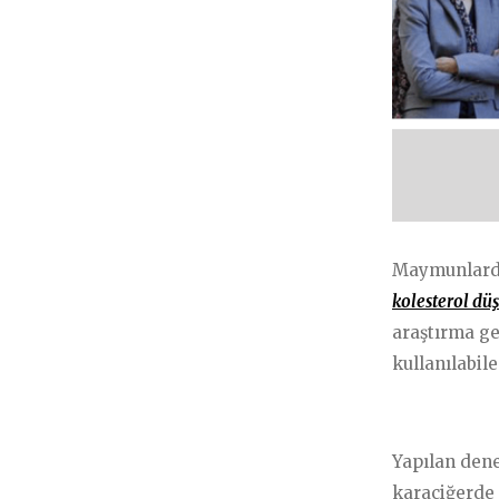
HABERLER
POD
Maymunlarda 
Popüler
Gene
kolesterol dü
Bilim/Araştırma/Haberler
araştırma ge
Sorul
kullanılabile
Kalp Hastalıkları
Soru-Cevap
Yapılan dene
Sağlıklı Yaşama/Yaşlanma
karaciğerde 