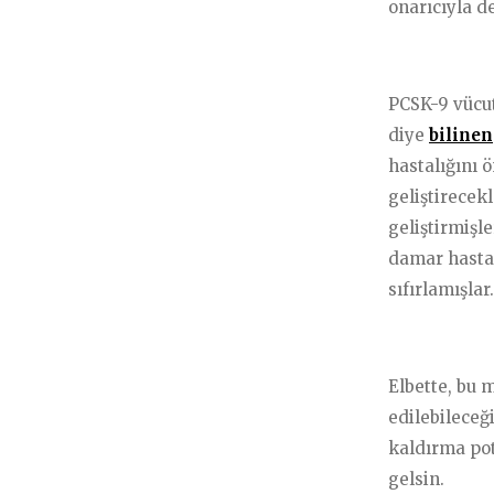
onarıcıyla d
PCSK-9 vücutt
diye
bilinen
hastalığını ö
geliştirecek
geliştirmişl
damar hastal
sıfırlamışlar.
Elbette, bu 
edilebileceğ
kaldırma pot
gelsin.