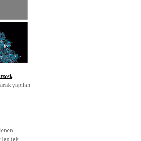
İLETİŞİM
ürecek
T. 0212 225 88 40
larak yapılan
F. 0212 224 51 35
iletisim@kalpsagliginiz.com
flenen
Soru Sor
ilen tek