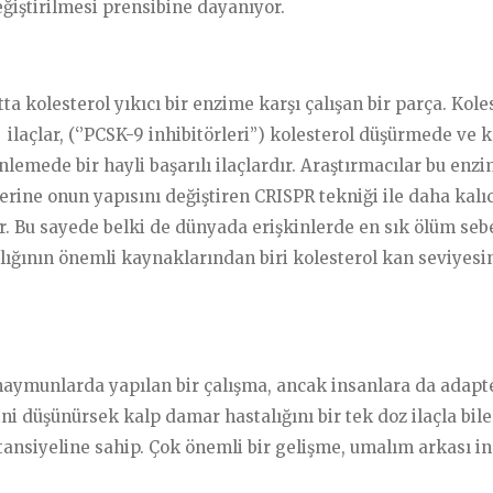
eğiştirilmesi prensibine dayanıyor.
a kolesterol yıkıcı bir enzime karşı çalışan bir parça. Koles
ilaçlar, (‘’PCSK-9 inhibitörleri’’) kolesterol düşürmede ve 
nlemede bir hayli başarılı ilaçlardır. Araştırmacılar bu enzi
lerine onun yapısını değiştiren CRISPR tekniği ile daha kalıc
er. Bu sayede belki de dünyada erişkinlerde en sık ölüm seb
ığının önemli kaynaklarından biri kolesterol kan seviyesi
maymunlarda yapılan bir çalışma, ancak insanlara da adapt
ini düşünürsek kalp damar hastalığını bir tek doz ilaçla bil
ansiyeline sahip. Çok önemli bir gelişme, umalım arkası i