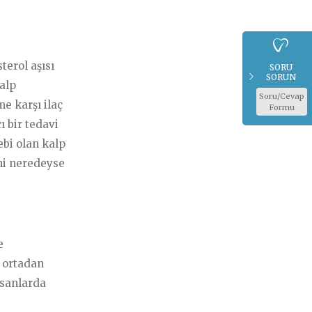
terol aşısı
SORU
SORUN
kalp
Soru/Cevap
me karşı ilaç
Formu
ı bir tedavi
ebi olan kalp
ni neredeyse
e
e ortadan
nsanlarda