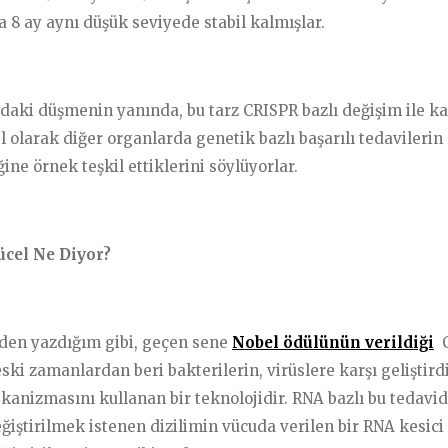
 8 ay aynı düşük seviyede stabil kalmışlar.
daki düşmenin yanında, bu tarz CRISPR bazlı değişim ile ka
l olarak diğer organlarda genetik bazlı başarılı tedavilerin
ine örnek teşkil ettiklerini söylüyorlar.
ücel Ne Diyor?
den yazdığım gibi, geçen sene
Nobel ödülünün verildiği
C
eski zamanlardan beri bakterilerin, virüslere karşı geliştirdi
nizmasını kullanan bir teknolojidir. RNA bazlı bu tedavi
ğiştirilmek istenen dizilimin vücuda verilen bir RNA kesici