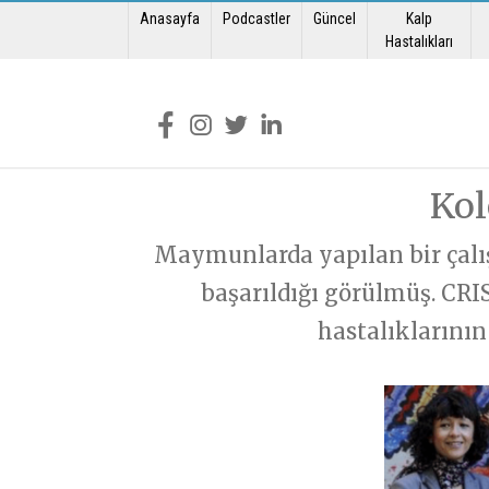
Anasayfa
Podcastler
Güncel
Kalp
Mua
Soru Sor
Hastalıkları
Muayene olmak
Soru Sor formunu doldurarak sorununuzu
Muayene Formunu doldura
Kol
Maymunlarda yapılan bir çalış
başarıldığı görülmüş. CRI
hastalıklarının