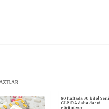
YAZILAR
80 haftada 30 kilo! Yen
GLP1RA daha da iyi
görünüyor