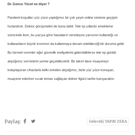
Dr. Genco Yücel ne diyor ?
Pandemi koşulları yüz yüze yaptığımız bir çok şeyin online sisteme geçişini
hızlandırdı. Doktor görüşmeleri de buna dahil. Tele tıp yıllardır emekleme
sürecinde iken, bu yazıya göre hastaların neredeyse yarısının kullandığı ve
kullananların büyük kısmının da kullanmaya devam edebileceği bir duruma geldi.
Bu hizmeti verenler eğer güvenlik endişelerini giderebilirlerse tele tıp günlük
alıştığımız servislerin yerine geçebilecektir. Bir takım ilave muayeneyi
kolaylaştıran cihazlarla belki eskiden alıştığımız, bizle yüz yüze konuşan,
muayene ederken sıcak temas sağlayan doktor figürü tarihe karışacaktır.
Paylaş:
Gelecek/ YAPAY ZEKA