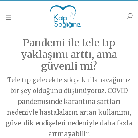
Anasayfa
Podcastler
Muayene
Soru Sor
Güncel
Pandemi ile tele tıp
Soru Sor formunu doldurarak sorununuzu sorun,
Muayene olmak istiyorsanız,
Muayene Formunu doldurarak bize ulaşabilirsiniz.
biz yanıtlayalım…
Kalp Hastalıkları
yaklaşımı arttı, ama
Kalp Dışı Hastalıklar
güvenli mi?
HABERLER
İsim Soyisim
İsim Soyisim
Popüler Bilim/Araştırma/Haberler
Gelecek/ Yapay Zeka
Tele tıp gelecekte sıkça kullanacağımız
Kalp Hastalıkları
Soru-Cevap
bir şey olduğunu düşünüyoruz. COVID
Popüler Bilim/Araştırma/Haberler
E-Posta
E-Posta
Sağlıklı Yaşama/Yaşlanma
pandemisinde karantina şartları
Gelecek/ Yapay Zeka
Sağlıklı Yaşama/ Yaşlanma
Kalbinize Şifa
nedeniyle hastalaların artan kullanımı,
Kalbinize Dair
Telefon
Telefon
güvenlik endişeleri nedeniyle daha fazla
PODCASTLER
Genel
Soru - Cevap
artmayabilir.