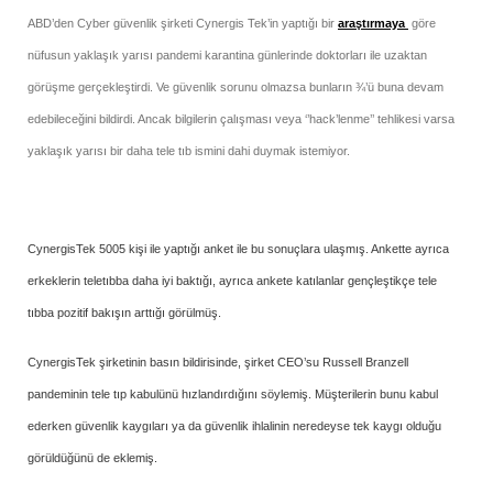
ABD’den Cyber güvenlik şirketi Cynergis Tek’in yaptığı bir
araştırmaya
göre
nüfusun yaklaşık yarısı pandemi karantina günlerinde doktorları ile uzaktan
görüşme gerçekleştirdi. Ve güvenlik sorunu olmazsa bunların ¾’ü buna devam
edebileceğini bildirdi. Ancak bilgilerin çalışması veya ‘’hack’lenme’’ tehlikesi varsa
yaklaşık yarısı bir daha tele tıb ismini dahi duymak istemiyor.
CynergisTek 5005 kişi ile yaptığı anket ile bu sonuçlara ulaşmış. Ankette ayrıca
erkeklerin teletıbba daha iyi baktığı, ayrıca ankete katılanlar gençleştikçe tele
tıbba pozitif bakışın arttığı görülmüş.
CynergisTek şirketinin basın bildirisinde, şirket CEO’su Russell Branzell
pandeminin tele tıp kabulünü hızlandırdığını söylemiş. Müşterilerin bunu kabul
ederken güvenlik kaygıları ya da güvenlik ihlalinin neredeyse tek kaygı olduğu
görüldüğünü de eklemiş.