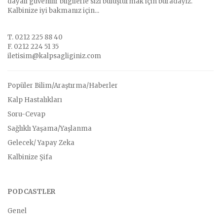
dayalı güvenilir bilgilerle sizi buluşturmak için buradayız.
Kalbinize iyi bakmanız için...
T. 0212 225 88 40
F. 0212 224 51 35
iletisim@kalpsagliginiz.com
Popüler Bilim/Araştırma/Haberler
Kalp Hastalıkları
Soru-Cevap
Sağlıklı Yaşama/Yaşlanma
Gelecek/ Yapay Zeka
Kalbinize Şifa
PODCASTLER
Genel