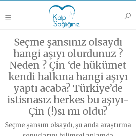
Anasayfa
Podcastler
Muayene
Soru Sor
Güncel
Seçme şansınız olsaydı
Soru Sor formunu doldurarak sorununuzu sorun,
Muayene olmak istiyorsanız,
Muayene Formunu doldurarak bize ulaşabilirsiniz.
biz yanıtlayalım…
Kalp Hastalıkları
hangi aşıyı olurdunuz ?
Kalp Dışı Hastalıklar
Neden ? Çin ‘de hükümet
HABERLER
İsim Soyisim
İsim Soyisim
Popüler Bilim/Araştırma/Haberler
kendi halkına hangi aşıyı
Gelecek/ Yapay Zeka
Kalp Hastalıkları
yaptı acaba? Türkiye’de
Soru-Cevap
Popüler Bilim/Araştırma/Haberler
E-Posta
E-Posta
Sağlıklı Yaşama/Yaşlanma
istisnasız herkes bu aşıyı-
Gelecek/ Yapay Zeka
Sağlıklı Yaşama/ Yaşlanma
Çin (!)sı mı oldu?
Kalbinize Şifa
Kalbinize Dair
Telefon
Telefon
PODCASTLER
Seçme şansım olsaydı, şu anda araştırma
Genel
Soru - Cevap
sonuçlarını bilimsel anlamda