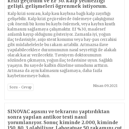
krizi geçirdim ve EF 30. kalp yetmezliği
gelişti. gelişmeleri ögrenmek istiyorum.
Kalp krizi sonrası, kalp kası kaybına bağlı kalp zayıflığı
gelişebilir. Kalp krizi geçirenlerde önlemeye çalıştığımız
çok önemli bir konu bu kaybı önlemek, veya kaybın kısıtlı
kalmasını sağlamaya çalışmaktır. Ef %30, maalesef
anlamlı kayıp olduğunu gösteriyor. Zamanla iyi, yoğun
ilaç tedavisiyle, anjo stent konumu veya bay-pas cerrahisi
gibi müdahelelerle bu rakam artabilir. Artmazsa ilave
yapılabileceklere durumunuzun nasıl seyrettiği ile alakalı
olarak karar verilecektir. Tavsiyem doktorunuzun
sözünden çıkmayın, yoğun ilaç tedavisine uyun. Sağlıklı
yaşayın. Bu sayede kalbin düzelme umudunu arttırın.
Artmasa da aynı kalmasını sağlamaya, daha fazla
kaybetmemeye bakın.
Nisan 09.2021
Soru - Cevap
SINOVAC aşısını ve tekrarını yaptırdıktan
sonra yapılan antikor testi nasıl
yorumlanıyor. Sonuç kiminde 2.000, kiminde
150, 80, 3 olabiliyor. Laboratuar 50 rakamını cut