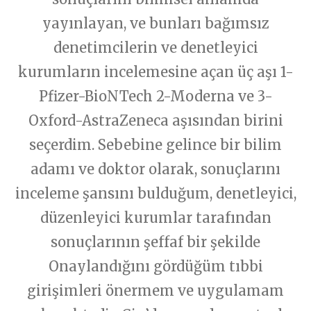
Sorularınıza Cevaplar
Konu
Muayene Tipi
İletişim
yayınlayan, ve bunları bağımsız
YAZILAR
denetimcilerin ve denetleyici
Kalbinize Dair Bilgiler
Dr.Genco Yucelin Blogu
kurumların incelemesine açan üç aşı 1-
Sorunuz
Muayene Nedeni
Pfizer-BioNTech 2-Moderna ve 3-
İLETİŞİM
T. 0212 225 88 40
Oxford-AstraZeneca aşısından birini
Açıklama
F. 0212 224 51 35
seçerdim. Sebebine gelince bir bilim
iletisim@kalpsagliginiz.com
adamı ve doktor olarak, sonuçlarını
Soru Sor
inceleme şansını bulduğum, denetleyici,
GÖNDER
düzenleyici kurumlar tarafından
Muayene
sonuçlarının şeffaf bir şekilde
GÖNDER
Onaylandığını gördüğüm tıbbi
girişimleri önermem ve uygulamam