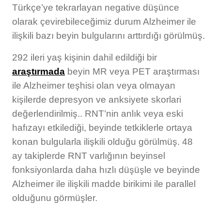
Sorularınıza Cevaplar
Türkçe’ye tekrarlayan negative düşünce
Konu
Muayene Tipi
İletişim
olarak çevirebileceğimiz durum Alzheimer ile
YAZILAR
Kalbinize Dair Bilgiler
ilişkili bazı beyin bulgularını arttırdığı görülmüş.
Dr.Genco Yucelin Blogu
Sorunuz
Muayene Nedeni
292 ileri yaş kişinin dahil edildiği bir
İLETİŞİM
araştırmada
beyin MR veya PET araştırması
T. 0212 225 88 40
ile Alzheimer teşhisi olan veya olmayan
Açıklama
F. 0212 224 51 35
kişilerde depresyon ve anksiyete skorlari
iletisim@kalpsagliginiz.com
değerlendirilmiş.. RNT’nin anlık veya eski
hafızayı etkilediği, beyinde tetkiklerle ortaya
Soru Sor
konan bulgularla ilişkili olduğu görülmüş. 48
GÖNDER
ay takiplerde RNT varlığının beyinsel
Muayene
fonksiyonlarda daha hızlı düşüşle ve beyinde
GÖNDER
Alzheimer ile ilişkili madde birikimi ile parallel
olduğunu görmüşler.